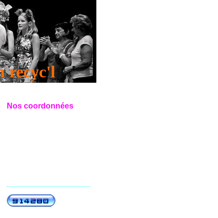
cyc'l
Nos coordonnées
chakalou création recyc'l
7 rue de l'Eternité
69008 Lyon
Téléphone :
0
615125359
Vous pouvez également utiliser
notre
formulaire de contact
.