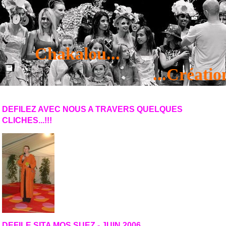
Chakalou...
...Création re
DEFILEZ AVEC NOUS A TRAVERS QUELQUES
CLICHES...!!!
Prenez le fil en marche et parcourez tranquillement
les années "recyclage" en défilés!
de juin 2006 à juillet 2014
DEFILE SITA MOS SUEZ - JUIN 2006