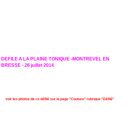
CHAKALOU fait son
SHOW.... La samedi 14 juin 2014 !!! une palette géante de ce qu'offre
l'association
défilé de "Frip & Chic" - défilé de modèles customisés et relookés - défilé
de créations couture Thème Eté/ Hiver - Défilé créations "Grand Soir"
Une pleiade de jolies mannequins Pros et Amateurs / Adultes et Enfants -
mais aussi une belle équipe de suporters professionnels dans les
domaines de la coiffure et du maquillage
Une prestation haute en couleur dans la Mairie de LYON 8
DEFILE A LA PLAINE TONIQUE -MONTREVEL EN
BRESSE - 26 juillet 2014
2014 verra encore une belle aventure à la Plaine Tonique à Montrevel en
Bresse (01)
Défilé avec comme pour Lyon, Frip & Chic, Couture Créations et un public
toujours plus nombreux et fidèle pour nous accueillir
voir les photos de ce défilé sur la page "Couture" rubrique "Défilé"
Final avec le seul modèle
"Recyclage" du défilé "Les Produits Laitiers" porté par Zoé
des pots de yaourts, petits suisse, crèmes dessert et ustier finalisé par des
petits moules à gateaux en papier
Le tout monté sur une bache plastique!