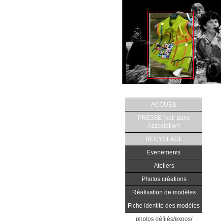
ACCUEIL
PRESSE (voir dans
Association)
RECYCLAGE
Evenements
Ateliers
Photos créations
Réalisation de modèles
Fiche identité des modèles
photos défilés/expos/